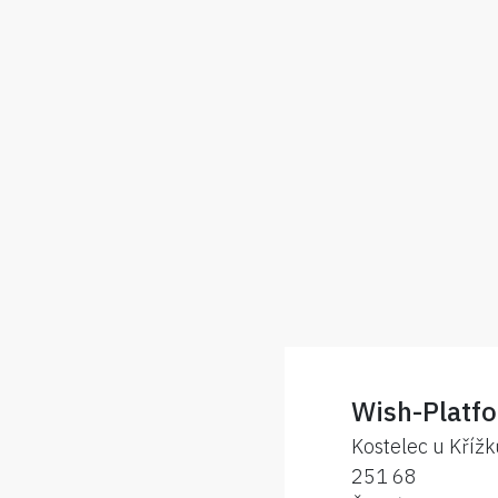
Wish-Platfo
Kostelec u Kříž
251 68