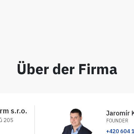
Über der Firma
rm s.r.o.
Jaromír 
ků 205
FOUNDER
+420 604 