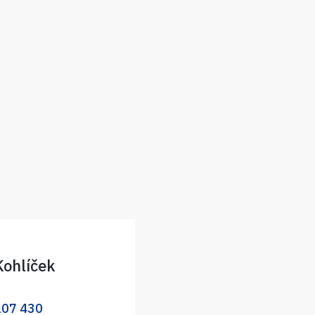
Kohlíček
107 430